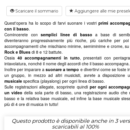
Scaricare il sommario
Aggiungere alle mie presel
Quest'opera ha lo scopo di farvi suonare i vostri
primi accompa
con il basso
.
Comincerete con
semplici linee di basso
a base di semibr
diventeranno progressivamente più ricche, più cariche per po
accompagnamenti che mischiano minime, semiminime e crome, su 
Rock e Blues
di 8 e 12 battute.
Ossia
40 accompagnamenti in tutto
, presentati con pentag
intavolatura, nonché il nome degli accordi che il basso accompagna.
Inoltre per imparare a
suonare a tempo
e divertirvi come se foste 
un gruppo, in mezzo ad altri musicisti, avrete a disposizione
musicale
specifica (playalong) per ogni linea di basso.
Sulle registrazioni allegate, scoprirete quindi
per ogni accompag
un video
della sola parte di basso, una registrazione audio che m
basso e la relativa base musicale, ed infine la base musicale stes
più di 4 ore di musica in tutto!
Questo prodotto è disponibile anche in 3 vers
scaricabili al 100%