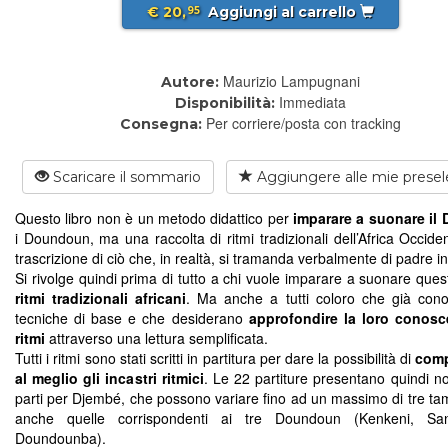
€ 20,
Aggiungi al carrello
95
Maurizio Lampugnani
Autore:
Immediata
Disponibilità:
Per corriere/posta con tracking
Consegna:
Scaricare il sommario
Aggiungere alle mie presel
Questo libro non è un metodo didattico per
imparare a suonare il
i Doundoun, ma una raccolta di ritmi tradizionali dell’Africa Occide
trascrizione di ciò che, in realtà, si tramanda verbalmente di padre in 
Si rivolge quindi prima di tutto a chi vuole imparare a suonare ques
ritmi tradizionali africani
. Ma anche a tutti coloro che già con
tecniche di base e che desiderano
approfondire la loro conosc
ritmi
attraverso una lettura semplificata.
Tutti i ritmi sono stati scritti in partitura per dare la possibilità di
comp
al meglio gli incastri ritmici
. Le 22 partiture presentano quindi no
parti per Djembé, che possono variare fino ad un massimo di tre ta
anche quelle corrispondenti ai tre Doundoun (Kenkeni, S
Doundounba).