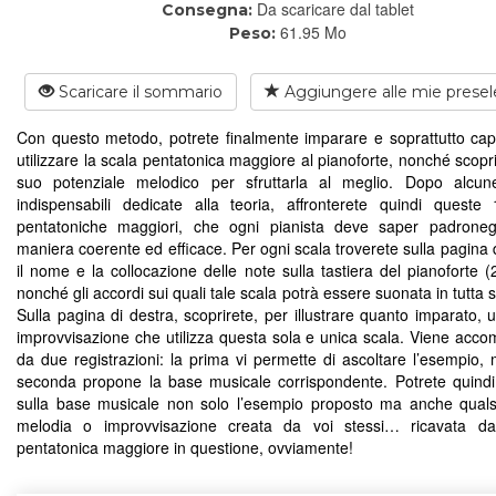
Da scaricare dal tablet
Consegna:
61.95 Mo
Peso:
Scaricare il sommario
Aggiungere alle mie presel
Con questo metodo, potrete finalmente imparare e soprattutto ca
utilizzare la scala pentatonica maggiore al pianoforte, nonché scoprir
suo potenziale melodico per sfruttarla al meglio. Dopo alcun
indispensabili dedicate alla teoria, affronterete quindi queste
pentatoniche maggiori, che ogni pianista deve saper padroneg
maniera coerente ed efficace. Per ogni scala troverete sulla pagina d
il nome e la collocazione delle note sulla tastiera del pianoforte (
nonché gli accordi sui quali tale scala potrà essere suonata in tutta 
Sulla pagina di destra, scoprirete, per illustrare quanto imparato, 
improvvisazione che utilizza questa sola e unica scala. Viene acc
da due registrazioni: la prima vi permette di ascoltare l’esempio, 
seconda propone la base musicale corrispondente. Potrete quind
sulla base musicale non solo l’esempio proposto ma anche qualsi
melodia o improvvisazione creata da voi stessi… ricavata dal
pentatonica maggiore in questione, ovviamente!