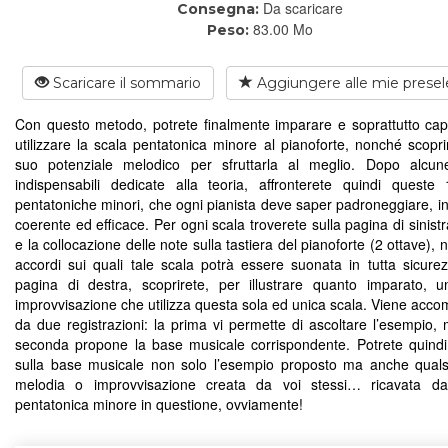
Da scaricare
Consegna:
83.00 Mo
Peso:
Scaricare il sommario
Aggiungere alle mie presel
Con questo metodo, potrete finalmente imparare e soprattutto ca
utilizzare la scala pentatonica minore al pianoforte, nonché scoprir
suo potenziale melodico per sfruttarla al meglio. Dopo alcun
indispensabili dedicate alla teoria, affronterete quindi queste
pentatoniche minori, che ogni pianista deve saper padroneggiare, i
coerente ed efficace. Per ogni scala troverete sulla pagina di sinist
e la collocazione delle note sulla tastiera del pianoforte (2 ottave), 
accordi sui quali tale scala potrà essere suonata in tutta sicurez
pagina di destra, scoprirete, per illustrare quanto imparato, 
improvvisazione che utilizza questa sola ed unica scala. Viene acc
da due registrazioni: la prima vi permette di ascoltare l’esempio, 
seconda propone la base musicale corrispondente. Potrete quind
sulla base musicale non solo l’esempio proposto ma anche qualsi
melodia o improvvisazione creata da voi stessi… ricavata dal
pentatonica minore in questione, ovviamente!