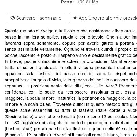
1190.21 Mo
Peso:
Scaricare il sommario
Aggiungere alle mie presel
Questo metodo si rivolge a tutti coloro che desiderano affrontare le
basso in maniera semplice, rapida e confortevole. Che sia per im
lavorarci sopra seriamente, oppure per averle giusto a portata
senza assimilarle veramente. Ognuno vi troverà quindi il proprio t
poiché l’accento è posto sull’aspetto visivo e decisamente grafico de
In breve, poche chiacchiere e schemi a profusione! Ma attenzion
tratta di schemi qualsiasi. In effetti vi sono presentati esattam
appaiono sulla tastiera del basso quando suonate, rispettand
prospettiva e l’angolo di vista, la larghezza dei tasti, lo spessore dell
segnatasti, il posizionamento delle dita, ecc. Utile, vero? Prendere
confidenza con le scale da "conoscere assolutamente", ossia 
maggiore, la scala minore (naturale), la pentatonica maggiore, la pe
minore e la scala blues. Troverete quindi in questo metodo tutti gli
queste scale essenziali su tutta la tastiera (dalle corde a vuot
22esimo tasto) e per tutte le tonalità (ce ne sono 12 per scala). Ni
Le 180 registrazioni allegate al metodo propongono altrettanti p
(basi musicali) per allenarsi e divertirsi con ognuna delle 60 scale 
(5 scale in 12 tonalità) in diversi stili musicali come il blues, il rock e