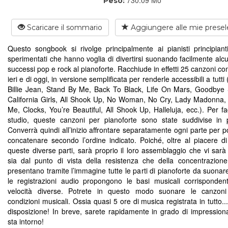
Peso:
Scaricare il sommario
Aggiungere alle mie presel
Questo songbook si rivolge principalmente ai pianisti principian
sperimentati che hanno voglia di divertirsi suonando facilmente alcu
successi pop e rock al pianoforte. Racchiude in effetti 25 canzoni co
ieri e di oggi, in versione semplificata per renderle accessibili a tutti
Billie Jean, Stand By Me, Back To Black, Life On Mars, Goodbye 
California Girls, All Shook Up, No Woman, No Cry, Lady Madonna
Me, Clocks, You’re Beautiful, All Shook Up, Halleluja, ecc.). Per fac
studio, queste canzoni per pianoforte sono state suddivise in p
Converrà quindi all’inizio affrontare separatamente ogni parte per p
concatenare secondo l’ordine indicato. Poiché, oltre al piacere d
queste diverse parti, sarà proprio il loro assemblaggio che vi sarà 
sia dal punto di vista della resistenza che della concentrazione
presentano tramite l’immagine tutte le parti di pianoforte da suonar
le registrazioni audio propongono le basi musicali corrisponden
velocità diverse. Potrete in questo modo suonare le canzoni
condizioni musicali. Ossia quasi 5 ore di musica registrata in tutto..
disposizione! In breve, sarete rapidamente in grado di impressiona
sta intorno!