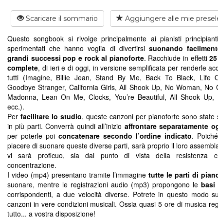
Scaricare il sommario
Aggiungere alle mie presel
Questo songbook si rivolge principalmente ai pianisti principian
sperimentati che hanno voglia di divertirsi
suonando facilment
grandi successi pop e rock al pianoforte
. Racchiude in effetti
25
complete
, di ieri e di oggi, in versione semplificata per renderle acc
tutti (Imagine, Billie Jean, Stand By Me, Back To Black, Life
Goodbye Stranger, California Girls, All Shook Up, No Woman, No 
Madonna, Lean On Me, Clocks, You’re Beautiful, All Shook Up, H
ecc.).
Per
facilitare lo studio
, queste canzoni per pianoforte sono state 
in più parti. Converrà quindi all’inizio
affrontare separatamente o
per poterle poi
concatenare secondo l’ordine indicato
. Poiché
piacere di suonare queste diverse parti, sarà proprio il loro assemb
vi sarà proficuo, sia dal punto di vista della resistenza c
concentrazione.
I video (mp4) presentano tramite l’immagine
tutte le parti di pian
suonare, mentre le registrazioni audio (mp3) propongono le
basi
corrispondenti, a due velocità diverse. Potrete in questo modo s
canzoni in vere condizioni musicali. Ossia quasi 5 ore di musica reg
tutto... a vostra disposizione!