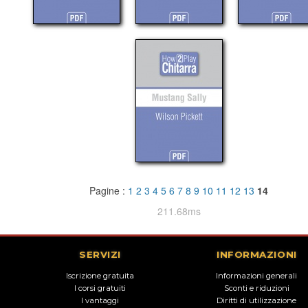
Pagine :
1
2
3
4
5
6
7
8
9
10
11
12
13
14
211.68ms
SERVIZI
INFORMAZIONI
Iscrizione gratuita
Informazioni generali
I corsi gratuiti
Sconti e riduzioni
I vantaggi
Diritti di utilizzazione