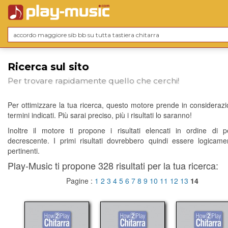
Ricerca sul sito
Per trovare rapidamente quello che cerchi!
Per ottimizzare la tua ricerca, questo motore prende in considerazio
termini indicati. Più sarai preciso, più i risultati lo saranno!
Inoltre il motore ti propone i risultati elencati in ordine di p
decrescente. I primi risultati dovrebbero quindi essere logicame
pertinenti.
Play-Music ti propone 328 risultati per la tua ricerca:
Pagine :
1
2
3
4
5
6
7
8
9
10
11
12
13
14