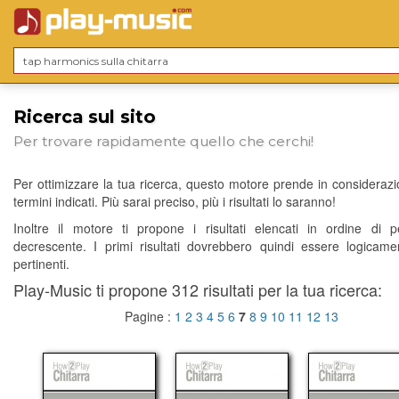
Ricerca sul sito
Per trovare rapidamente quello che cerchi!
Per ottimizzare la tua ricerca, questo motore prende in considerazio
termini indicati. Più sarai preciso, più i risultati lo saranno!
Inoltre il motore ti propone i risultati elencati in ordine di p
decrescente. I primi risultati dovrebbero quindi essere logicame
pertinenti.
Play-Music ti propone 312 risultati per la tua ricerca:
Pagine :
1
2
3
4
5
6
7
8
9
10
11
12
13