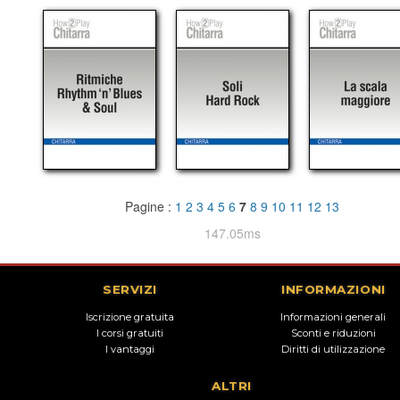
Pagine :
1
2
3
4
5
6
7
8
9
10
11
12
13
147.05ms
SERVIZI
INFORMAZIONI
Iscrizione gratuita
Informazioni generali
I corsi gratuiti
Sconti e riduzioni
I vantaggi
Diritti di utilizzazione
ALTRI