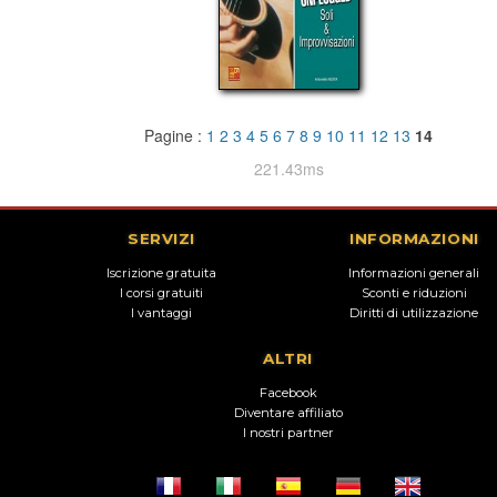
Pagine :
1
2
3
4
5
6
7
8
9
10
11
12
13
14
221.43ms
SERVIZI
INFORMAZIONI
Iscrizione gratuita
Informazioni generali
I corsi gratuiti
Sconti e riduzioni
I vantaggi
Diritti di utilizzazione
ALTRI
Facebook
Diventare affiliato
I nostri partner