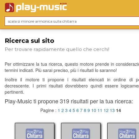
Ricerca sul sito
Per trovare rapidamente quello che cerchi!
Per ottimizzare la tua ricerca, questo motore prende in considerazio
termini indicati. Più sarai preciso, più i risultati lo saranno!
Inoltre il motore ti propone i risultati elencati in ordine di p
decrescente. I primi risultati dovrebbero quindi essere logicame
pertinenti.
Play-Music ti propone 319 risultati per la tua ricerca:
Pagine :
1
2
3
4
5
6
7
8
9
10
11
12
13
14