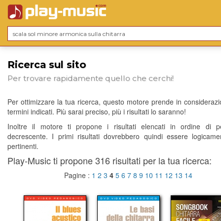
Ricerca sul sito
Per trovare rapidamente quello che cerchi!
Per ottimizzare la tua ricerca, questo motore prende in considerazio
termini indicati. Più sarai preciso, più i risultati lo saranno!
Inoltre il motore ti propone i risultati elencati in ordine di p
decrescente. I primi risultati dovrebbero quindi essere logicame
pertinenti.
Play-Music ti propone 316 risultati per la tua ricerca:
Pagine :
1
2
3
4
5
6
7
8
9
10
11
12
13
14