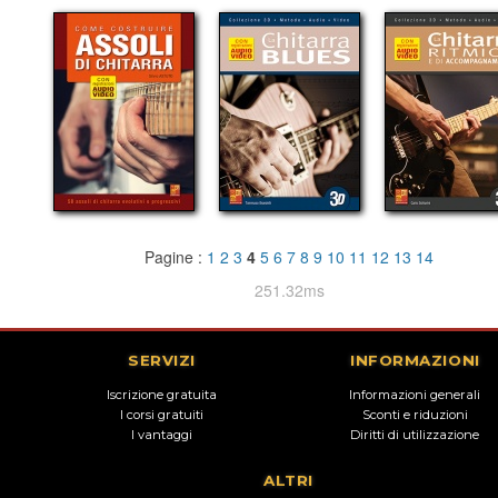
Pagine :
1
2
3
4
5
6
7
8
9
10
11
12
13
14
251.32ms
SERVIZI
INFORMAZIONI
Iscrizione gratuita
Informazioni generali
I corsi gratuiti
Sconti e riduzioni
I vantaggi
Diritti di utilizzazione
ALTRI