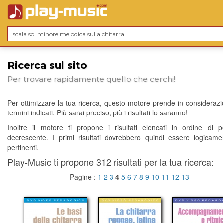
Ricerca sul sito
Per trovare rapidamente quello che cerchi!
Per ottimizzare la tua ricerca, questo motore prende in considerazio
termini indicati. Più sarai preciso, più i risultati lo saranno!
Inoltre il motore ti propone i risultati elencati in ordine di p
decrescente. I primi risultati dovrebbero quindi essere logicame
pertinenti.
Play-Music ti propone 312 risultati per la tua ricerca:
Pagine :
1
2
3
4
5
6
7
8
9
10
11
12
13