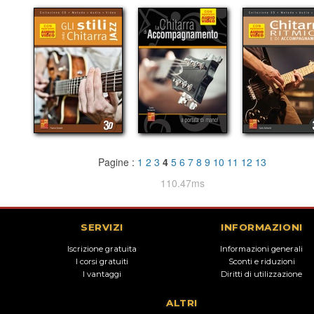
Pagine :
1
2
3
4
5
6
7
8
9
10
11
12
13
110.47ms
SERVIZI
INFORMAZIONI
Iscrizione gratuita
Informazioni generali
I corsi gratuiti
Sconti e riduzioni
I vantaggi
Diritti di utilizzazione
ALTRI