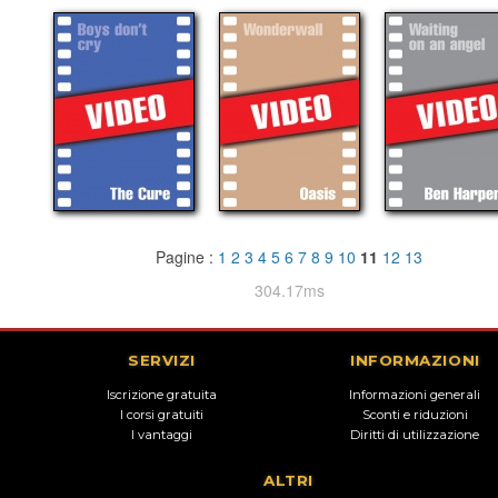
Pagine :
1
2
3
4
5
6
7
8
9
10
11
12
13
304.17ms
SERVIZI
INFORMAZIONI
Iscrizione gratuita
Informazioni generali
I corsi gratuiti
Sconti e riduzioni
I vantaggi
Diritti di utilizzazione
ALTRI