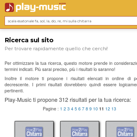
Ricerca sul sito
Per trovare rapidamente quello che cerchi!
Per ottimizzare la tua ricerca, questo motore prende in considerazio
termini indicati. Più sarai preciso, più i risultati lo saranno!
Inoltre il motore ti propone i risultati elencati in ordine di p
decrescente. I primi risultati dovrebbero quindi essere logicame
pertinenti.
Play-Music ti propone 312 risultati per la tua ricerca:
Pagine :
1
2
3
4
5
6
7
8
9
10
11
12
13