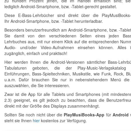
zu hundert Prozent jenen, die im Handel erhältlich sind; si
lediglich Android-Smartphone, bzw. -Tablet-gerecht gestaltet.
Diese E-Bass-Lehrbücher sind direkt über die PlayMusiBooks
Ihr Android-Smartphone, bzw. -Tablet herunterladbar.
Besonders benutzerfreundlich am Android-Smartphone, bzw. -Tablet 
Sie damit von den verschiedenen Seiten eines jeden Bassg
Lehrbuches aus, mit nur einem Klick auf die entsprechenden Numm
Audio- und/oder Video-Aufnahmen einsehen können. Alles is
zugänglich, einfach und praktisch!
Hier werden Ihnen die Android-Versionen sämtlicher Bass-Lehrb
Tabulaturen geboten, die der Play-Music-Verlagskatalog 
Einführungen, Bass-Spieltechniken, Musikstile, wie Funk, Rock, Bl
u.a.m. Dafür brauchen Sie nur in nebenstehendem Menü di
auszuwählen, die Sie interessieren.
Zwar ist die App für alle Tablets und Smartphones (mit mindesten
2.3) geeignet, es gilt jedoch zu beachten, dass die Benutzerfreun
direkt mit der Größe des Displays zusammenhängt.
Sollten Sie noch nicht über die
PlayMusiBooks
-App
für
Android
v
steht sie Ihnen
hier
kostenlos zur Verfügung.