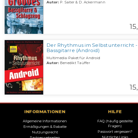
Autor:
P. Saiter & D. Ackermann
15,
Der Rhythmus im Selbstunterricht -
Bassgitarre (Android)
Multimedia-Paket für Android
Autor:
Benedikt Taüffer
15,
INFORMATIONEN
HILFE
Allgemeine Informationen
FAQ (häufig gestellte
Fragen)
Ermäßigungen & Rabatte
Passwort vergessen?
Nutzungsrecht
Nützliche Links
Partnerwebseiten