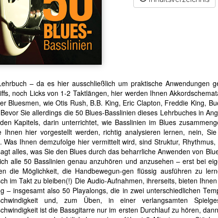
ehrbuch – da es hier ausschließlich um praktische Anwendungen geht 
ffs, noch Licks von 1-2 Taktlängen, hier werden Ihnen Akkordschemat
r Bluesmen, wie Otis Rush, B.B. King, Eric Clapton, Freddie King, B
 Bevor Sie allerdings die 50 Blues-Basslinien dieses Lehrbuches in Ang
nden Kapitels, darin unterrichtet, wie Basslinien im Blues zusammen
e Ihnen hier vorgestellt werden, richtig analysieren lernen, nein, S
. Was Ihnen demzufolge hier vermittelt wird, sind Struktur, Rhythmus
agt alles, was Sie den Blues durch das beharrliche Anwenden von Blu
ich alle 50 Basslinien genau anzuhören und anzusehen – erst bei eig
nen die Möglichkeit, die Handbewegun-gen flüssig ausführen zu ler
ch im Takt zu bleiben(!) Die Audio-Aufnahmen, ihrerseits, bieten Ihnen
g – insgesamt also 50 Playalongs, die in zwei unterschiedlichen Temp
schwindigkeit und, zum Üben, in einer verlangsamten Spielges
chwindigkeit ist die Bassgitarre nur im ersten Durchlauf zu hören, dan