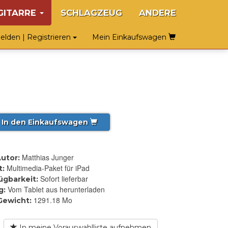
GITARRE
SCHLAGZEUG
ANDERE
lden | Registrieren
Mein Einkaufswagen
In den Einkaufswagen
Matthias Junger
utor:
Multimedia-Paket für iPad
t:
Sofort lieferbar
ügbarkeit:
Vom Tablet aus herunterladen
g:
1291.18 Mo
Gewicht:
In meine Vorauswahlliste aufnehmen