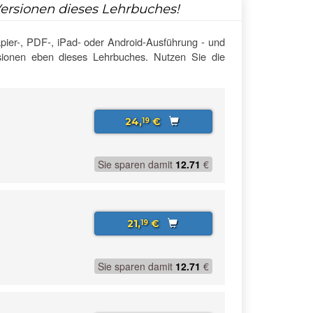
Versionen dieses Lehrbuches!
pier-, PDF-, iPad- oder Android-Ausführung - und
rsionen eben dieses Lehrbuches. Nutzen Sie die
24,
€
19
Sie sparen damit
12.71
€
21,
€
19
Sie sparen damit
12.71
€