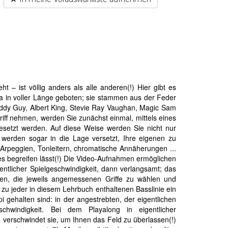
– ist völlig anders als alle anderen(!) Hier gibt es
a in voller Länge geboten; sie stammen aus der Feder
uddy Guy, Albert King, Stevie Ray Vaughan, Magic Sam
riff nehmen, werden Sie zunächst einmal, mittels eines
gesetzt werden. Auf diese Weise werden Sie nicht nur
ie werden sogar in die Lage versetzt, Ihre eigenen zu
, Arpeggien, Tonleitern, chromatische Annäherungen ...
es begreifen lässt(!) Die Video-Aufnahmen ermöglichen
entlicher Spielgeschwindigkeit, dann verlangsamt; das
nen, die jeweils angemessenen Griffe zu wählen und
 zu jeder in diesem Lehrbuch enthaltenen Basslinie ein
i gehalten sind: in der angestrebten, der eigentlichen
chwindigkeit. Bei dem Playalong in eigentlicher
n verschwindet sie, um Ihnen das Feld zu überlassen(!)