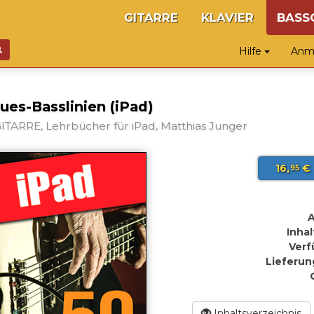
GITARRE
KLAVIER
BASS
Hilfe
Anme
ues-Basslinien (iPad)
TARRE, Lehrbücher für iPad, Matthias Junger
16,
€
95
A
Inhal
Verf
Lieferun
Inhaltsverzeichnis