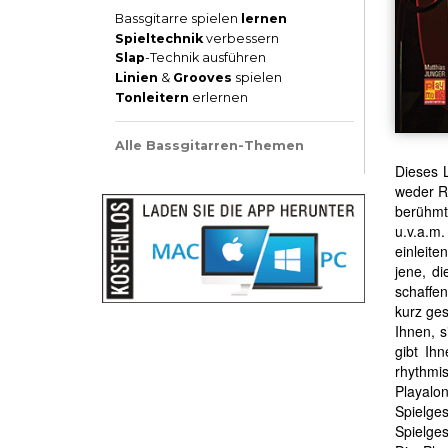
Bassgitarre spielen
lernen
Spieltechnik
verbessern
Slap
-Technik ausführen
Linien
&
Grooves
spielen
Tonleitern
erlernen
Alle Bassgitarren-Themen
Dieses L
weder Ri
berühmte
u.v.a.m.
einleite
jene, di
schaffen
kurz ges
Ihnen, s
gibt Ih
rhythmis
Playalon
Spielge
Spielges