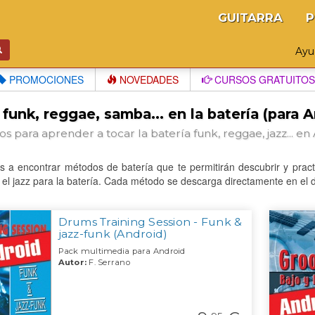
GUITARRA
P
Ay
PROMOCIONES
NOVEDADES
CURSOS GRATUITOS
 funk, reggae, samba... en la batería (para 
s para aprender a tocar la batería funk, reggae, jazz... en
s a encontrar métodos de batería que te permitirán descubrir y pract
y el jazz para la batería. Cada método se descarga directamente en el 
Drums Training Session - Funk &
jazz-funk (Android)
Pack multimedia para Android
Autor:
F. Serrano