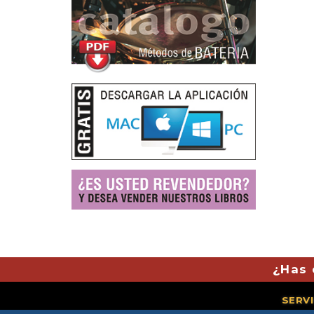
¿Has 
SERV