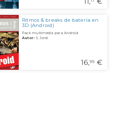
11,
€
17
Ritmos & breaks de batería en
3D (Android)
Pack multimedia para Android
Autor:
S. Jordi
16,
€
95