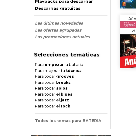
Playbacks para descargar
Descargas gratuitas
Las últimas novedades
Las ofertas agrupadas
Las promociones actuales
Selecciones temáticas
Para
empezar
la batería
Para mejorar tu
técnica
Para tocar
grooves
Para tocar
breaks
Para tocar
solos
Para tocar el
blues
Para tocar el
jazz
Para tocar el
rock
Todos los temas para BATERIA