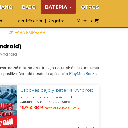
IANO
BAJO
BATERIA
OTROS
uda
Identificación | Registro
Mi cesta
PARA EMPEZAR
Android)
 Android
icar no sólo la batería funk, sino también las músicas
dispositivo Android desde la aplicación
PlayMusiBooks
.
Grooves bajo y batería (Android)
Pack multimedia para Android
Autor:
P. Sarfati & D. Agostino
95
15,
€
-30%
hasta el 13/08/2026 23:59