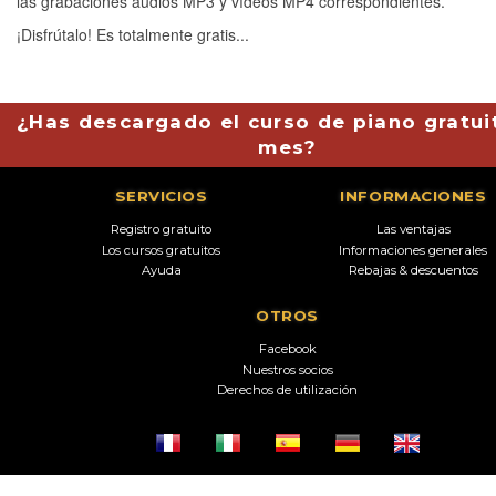
las grabaciones audios MP3 y vídeos MP4 correspondientes.
¡Disfrútalo! Es totalmente gratis...
¿Has descargado el curso de piano gratui
mes?
SERVICIOS
INFORMACIONES
Registro gratuito
Las ventajas
Los cursos gratuitos
Informaciones generales
Ayuda
Rebajas & descuentos
OTROS
Facebook
Nuestros socios
Derechos de utilización