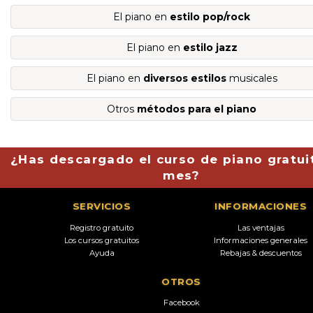
El piano en
estilo pop/rock
El piano en
estilo jazz
El piano en
diversos estilos
musicales
Otros
métodos para el piano
¿Has descargado el curso de piano gratui
mes?
SERVICIOS
INFORMACIONES
Registro gratuito
Las ventajas
Los cursos gratuitos
Informaciones generales
Ayuda
Rebajas & descuentos
OTROS
Facebook