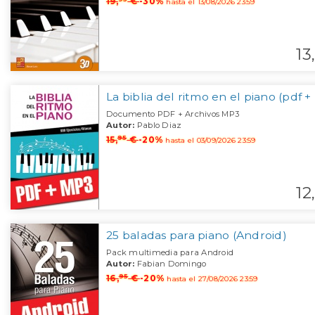
19,
€
-30%
hasta el 13/08/2026 23:59
13,
La biblia del ritmo en el piano (pdf 
Documento PDF + Archivos MP3
Autor:
Pablo Diaz
95
15,
€
-20%
hasta el 03/09/2026 23:59
12,
25 baladas para piano (Android)
Pack multimedia para Android
Autor:
Fabian Domingo
95
16,
€
-20%
hasta el 27/08/2026 23:59