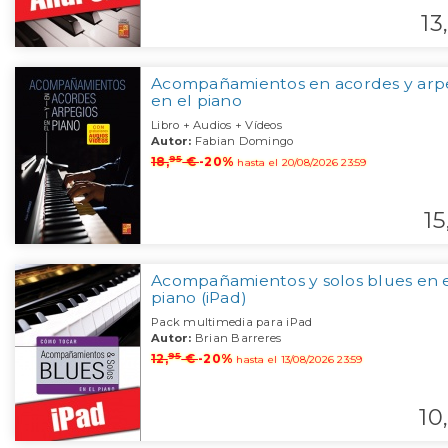
13,
Acompañamientos en acordes y arp
en el piano
Libro + Audios + Vídeos
Autor:
Fabian Domingo
95
18,
€
-20%
hasta el 20/08/2026 23:59
15
Acompañamientos y solos blues en 
piano (iPad)
Pack multimedia para iPad
Autor:
Brian Barreres
95
12,
€
-20%
hasta el 13/08/2026 23:59
10,