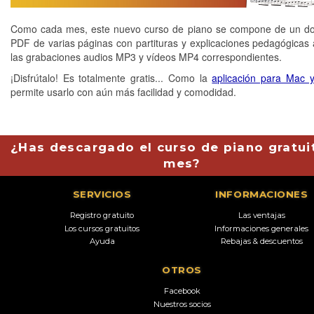
Como cada mes, este nuevo curso de piano se compone de un d
PDF de varias páginas con partituras y explicaciones pedagógicas
las grabaciones audios MP3 y vídeos MP4 correspondientes.
¡Disfrútalo! Es totalmente gratis... Como la
aplicación para Mac 
permite usarlo con aún más facilidad y comodidad.
¿Has descargado el curso de piano gratui
mes?
SERVICIOS
INFORMACIONES
Registro gratuito
Las ventajas
Los cursos gratuitos
Informaciones generales
Ayuda
Rebajas & descuentos
OTROS
Facebook
Nuestros socios