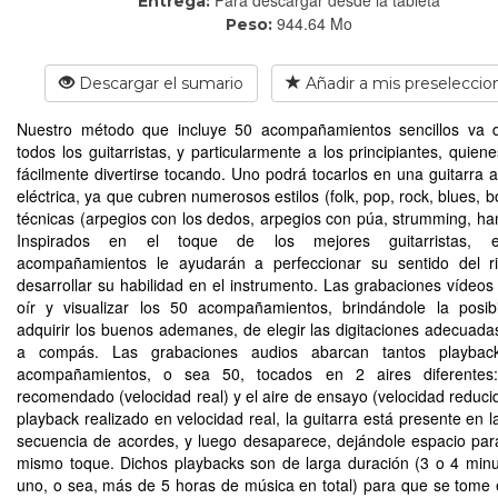
Entrega:
944.64 Mo
Peso:
Descargar el sumario
Añadir a mis preseleccio
Nuestro método que incluye 50 acompañamientos sencillos va d
todos los guitarristas, y particularmente a los principiantes, quien
fácilmente divertirse tocando. Uno podrá tocarlos en una guitarra a
eléctrica, ya que cubren numerosos estilos (folk, pop, rock, blues, 
técnicas (arpegios con los dedos, arpegios con púa, strumming, 
Inspirados en el toque de los mejores guitarristas, 
acompañamientos le ayudarán a perfeccionar su sentido del r
desarrollar su habilidad en el instrumento. Las grabaciones vídeos
oír y visualizar los 50 acompañamientos, brindándole la posib
adquirir los buenos ademanes, de elegir las digitaciones adecuadas
a compás. Las grabaciones audios abarcan tantos playba
acompañamientos, o sea 50, tocados en 2 aires diferentes:
recomendado (velocidad real) y el aire de ensayo (velocidad reducid
playback realizado en velocidad real, la guitarra está presente en l
secuencia de acordes, y luego desaparece, dejándole espacio pa
mismo toque. Dichos playbacks son de larga duración (3 o 4 min
uno, o sea, más de 5 horas de música en total) para que se tome 