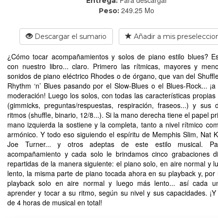
Entrega:
249.25 Mo
Peso:
Descargar el sumario
Añadir a mis preseleccio
¿Cómo tocar acompañamientos y solos de piano estilo blues? E
con nuestro libro... claro. Primero las rítmicas, mayores y men
sonidos de piano eléctrico Rhodes o de órgano, que van del Shuffle
Rhythm ‘n’ Blues pasando por el Slow-Blues o el Blues-Rock... ¡a 
moderación! Luego los solos, con todas las características propias d
(gimmicks, preguntas/respuestas, respiración, fraseos...) y sus d
ritmos (shuffle, binario, 12/8...). Si la mano derecha tiene el papel pri
mano izquierda la sostiene y la completa, tanto a nivel rítmico com
armónico. Y todo eso siguiendo el espíritu de Memphis Slim, Nat K
Joe Turner... y otros adeptas de este estilo musical. P
acompañamiento y cada solo le brindamos cinco grabaciones di
repartidas de la manera siguiente: el piano solo, en aire normal y 
lento, la misma parte de piano tocada ahora en su playback y, por ú
playback solo en aire normal y luego más lento... así cada u
aprender y tocar a su ritmo, según su nivel y sus capacidades. ¡
de 4 horas de musical en total!