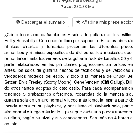
Entrega:
283.88 Mo
Peso:
Descargar el sumario
Añadir a mis preseleccio
¿Cómo tocar acompañamientos y solos de guitarra en los estilos
Roll y Rockabilly? Con nuestro libro por supuesto. En unos aires ráp
rítmicas binarias y ternarias presentan los diferentes proce
armónicos y rítmicos específicos de dichos estilos musicales que
remontarse hasta los veneros de la guitarra rock de los años 50 y 6
parte, elaborados en las principales progresiones armónicas e
antes, los solos de guitarra hechos de tecnicidad y de velocidad
verdaderos modelos del estilo. Y todo a la manera de Chuck Ber
Setzer, Elvis Presley (Scotty Moore), Gene Vincent (Cliff Gallup), Bill 
de otros tantos adeptas de este estilo. Para cada acompañamien
tenemos 5 grabaciones diferentes, repartidas de la manera sigu
guitarra sola en un aire normal y luego más lento, la misma parte de
tocada ahora en su playback, y por último el playback solo, prim
aire normal y luego más lento... para que cada uno pueda aprender 
su ritmo, según su nivel y sus capacidades ¡Son más de 4 horas 
en total !