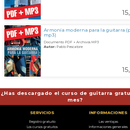
15,
Armonía moderna para la guitarra (p
mp3)
Documento PDF + Archivos MP3
Autor:
Pablo Pescatore
15,
¿Has descargado el curso de guitarra gratu
mes?
SERVICIOS
INFORMACIONES
Registro gratuito
Las ventajas
Los cursos gratuitos
Informaciones generales