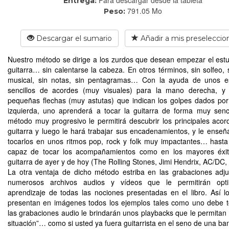
Entrega:
791.05 Mo
Peso:
Descargar el sumario
Añadir a mis preseleccio
Nuestro método se dirige a los zurdos que desean empezar el estu
guitarra… sin calentarse la cabeza. En otros términos, sin solfeo, s
musical, sin notas, sin pentagramas… Con la ayuda de unos 
sencillos de acordes (muy visuales) para la mano derecha, y
pequeñas flechas (muy astutas) que indican los golpes dados po
izquierda, uno aprenderá a tocar la guitarra de forma muy senci
método muy progresivo le permitirá descubrir los principales acor
guitarra y luego le hará trabajar sus encadenamientos, y le ense
tocarlos en unos ritmos pop, rock y folk muy impactantes… hast
capaz de tocar los acompañamientos como en los mayores éxit
guitarra de ayer y de hoy (The Rolling Stones, Jimi Hendrix, AC/DC, 
La otra ventaja de dicho método estriba en las grabaciones adj
numerosos archivos audios y vídeos que le permitirán opti
aprendizaje de todas las nociones presentadas en el libro. Así l
presentan en imágenes todos los ejemplos tales como uno debe t
las grabaciones audio le brindarán unos playbacks que le permitan 
situación”… como si usted ya fuera guitarrista en el seno de una ba