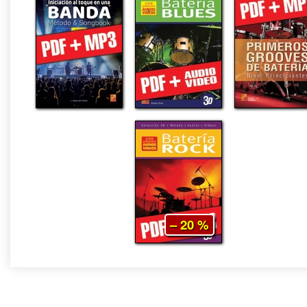
– 20 %