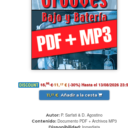
95
15,
€
11,
€
(-30%) Hasta el 13/08/2026 23:
17
11,
€
Añadir a la cesta
17
P. Sarfati & D. Agostino
Autor:
Documento PDF + Archivos MP3
Contenido:
Inmediata
Disponibilidad: