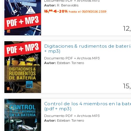
Documento PDF + Archivos MP3
Autor:
R. Benavidès
95
15,
€
-20%
hasta el 05/09/2026 23:59
12,
Digitaciones & rudimentos de baterí
+ mp3)
Documento PDF + Archivos MP3
Autor:
Esteban Tornero
15,
Control de los 4 miembros en la bat
(pdf + mp3)
Documento PDF + Archivos MP3
Autor:
Esteban Tornero