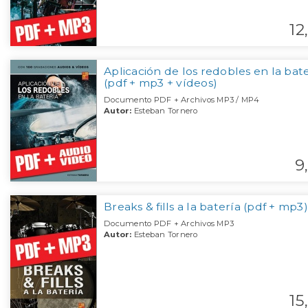
12,
Aplicación de los redobles en la bat
(pdf + mp3 + vídeos)
Documento PDF + Archivos MP3 / MP4
Autor:
Esteban Tornero
9,
Breaks & fills a la batería (pdf + mp3)
Documento PDF + Archivos MP3
Autor:
Esteban Tornero
15,