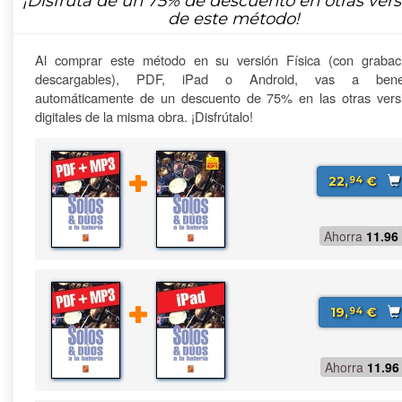
¡Disfruta de un
75%
de descuento en otras vers
de este método!
Al comprar este método en su versión Física (con grabac
descargables), PDF, iPad o Android, vas a benefi
automáticamente de un descuento de 75% en las otras vers
digitales de la misma obra. ¡Disfrútalo!
22,
€
94
Ahorra
11.96
19,
€
94
Ahorra
11.96