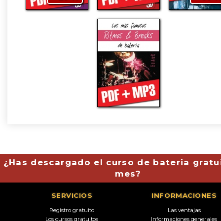
¿Has descargado el curso de bateria gratu
mes?
SERVICIOS
INFORMACIONES
Registro gratuito
Las ventajas
Los cursos gratuitos
Informaciones generales