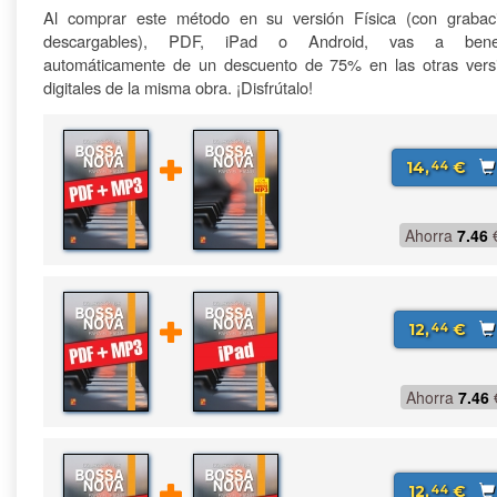
Al comprar este método en su versión Física (con grabac
descargables), PDF, iPad o Android, vas a benefi
automáticamente de un descuento de 75% en las otras vers
digitales de la misma obra. ¡Disfrútalo!
14,
€
44
Ahorra
7.46
12,
€
44
Ahorra
7.46
12,
€
44