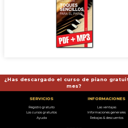
¿Has descargado el curso de piano gratui
mes?
SERVICIOS
INFORMACIONES
Registro gratuito
Las ventajas
Los cursos gratuitos
Informaciones generales
Ayuda
Rebajas & descuentos