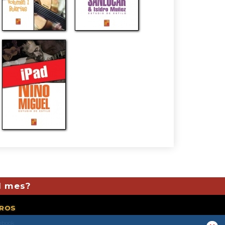
l mes?
ROS
ebook