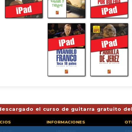
descargado el curso de guitarra gratuito de
ICIOS
INFORMACIONES
OT
gratuito
Las ventajas
Fac