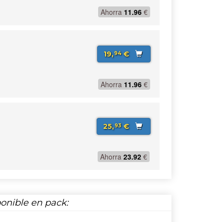
Ahorra
11.96
€
19,
€
94
Ahorra
11.96
€
25,
€
93
Ahorra
23.92
€
onible en pack: