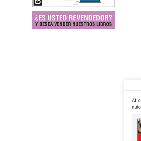
Al c
auto