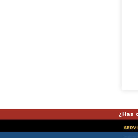
¿Has 
SERV
Registro 