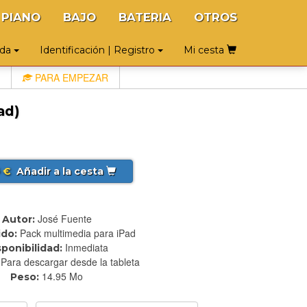
PIANO
BAJO
BATERIA
OTROS
uda
Identificación | Registro
Mi cesta
PARA EMPEZAR
ad)
€
Añadir a la cesta
5
José Fuente
Autor:
Pack multimedia para iPad
do:
Inmediata
sponibilidad:
Para descargar desde la tableta
14.95 Mo
Peso: