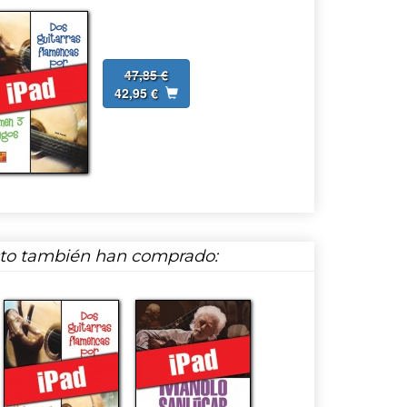
47,85 €
42,95 €
cto también han comprado: