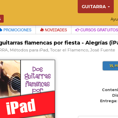
GUITARRA
Ay
PROMOCIONES
NOVEDADES
CURSOS GRATUITOS
uitarras flamencas por fiesta - Alegrías (iP
RA, Métodos para iPad, Tocar el Flamenco, José Fuente
15,
9
Conteni
Di
Entrega: