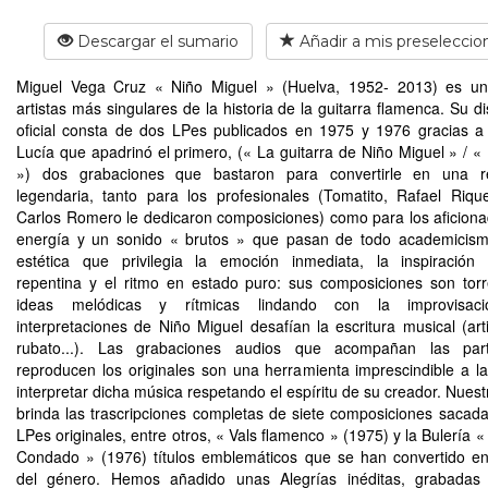
Descargar el sumario
Añadir a mis preseleccio
Miguel Vega Cruz « Niño Miguel » (Huelva, 1952- 2013) es un
artistas más singulares de la historia de la guitarra flamenca. Su d
oficial consta de dos LPes publicados en 1975 y 1976 gracias 
Lucía que apadrinó el primero, (« La guitarra de Niño Miguel » / « 
») dos grabaciones que bastaron para convertirle en una re
legendaria, tanto para los profesionales (Tomatito, Rafael Riqu
Carlos Romero le dedicaron composiciones) como para los aficion
energía y un sonido « brutos » que pasan de todo academicism
estética que privilegia la emoción inmediata, la inspiración
repentina y el ritmo en estado puro: sus composiciones son tor
ideas melódicas y rítmicas lindando con la improvisac
interpretaciones de Niño Miguel desafían la escritura musical (arti
rubato...). Las grabaciones audios que acompañan las part
reproducen los originales son una herramienta imprescindible a l
interpretar dicha música respetando el espíritu de su creador. Nuestr
brinda las trascripciones completas de siete composiciones sacad
LPes originales, entre otros, « Vals flamenco » (1975) y la Bulería 
Condado » (1976) títulos emblemáticos que se han convertido en
del género. Hemos añadido unas Alegrías inéditas, grabadas 