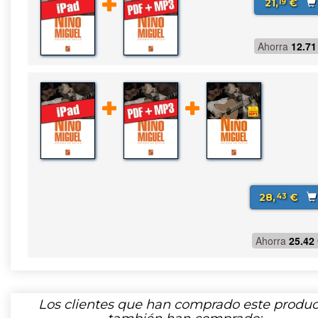
21,
€
19
Ahorra
12.71
28,
€
43
Ahorra
25.42
Los clientes que han comprado este produc