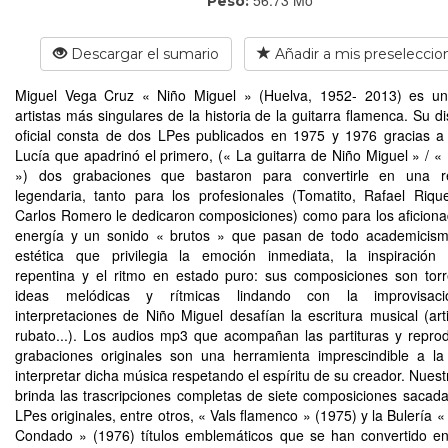
Peso:
Descargar el sumario
Añadir a mis preseleccio
Miguel Vega Cruz « Niño Miguel » (Huelva, 1952- 2013) es un
artistas más singulares de la historia de la guitarra flamenca. Su d
oficial consta de dos LPes publicados en 1975 y 1976 gracias 
Lucía que apadrinó el primero, (« La guitarra de Niño Miguel » / « 
») dos grabaciones que bastaron para convertirle en una re
legendaria, tanto para los profesionales (Tomatito, Rafael Riqu
Carlos Romero le dedicaron composiciones) como para los aficion
energía y un sonido « brutos » que pasan de todo academicism
estética que privilegia la emoción inmediata, la inspiración
repentina y el ritmo en estado puro: sus composiciones son tor
ideas melódicas y rítmicas lindando con la improvisac
interpretaciones de Niño Miguel desafían la escritura musical (arti
rubato...). Los audios mp3 que acompañan las partituras y repro
grabaciones originales son una herramienta imprescindible a l
interpretar dicha música respetando el espíritu de su creador. Nuestr
brinda las trascripciones completas de siete composiciones sacad
LPes originales, entre otros, « Vals flamenco » (1975) y la Bulería 
Condado » (1976) títulos emblemáticos que se han convertido en