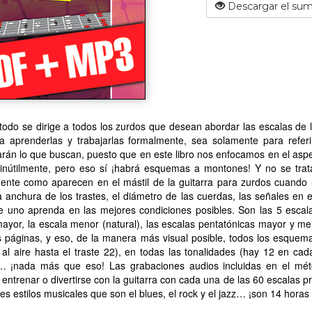
Descargar el sum
odo se dirige a todos los zurdos que desean abordar las escalas de 
a aprenderlas y trabajarlas formalmente, sea solamente para referir
rán lo que buscan, puesto que en este libro nos enfocamos en el aspec
 inútilmente, pero eso sí ¡habrá esquemas a montones! Y no se tr
ente como aparecen en el mástil de la guitarra para zurdos cuando u
la anchura de los trastes, el diámetro de las cuerdas, las señales en 
e uno aprenda en las mejores condiciones posibles. Son las 5 escal
ayor, la escala menor (natural), las escalas pentatónicas mayor y m
 páginas, y eso, de la manera más visual posible, todos los esquemas
al aire hasta el traste 22), en todas las tonalidades (hay 12 en ca
… ¡nada más que eso! Las grabaciones audios incluidas en el mé
, entrenar o divertirse con la guitarra con cada una de las 60 escalas 
les estilos musicales que son el blues, el rock y el jazz… ¡son 14 hora