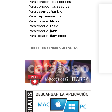
Para conocer los
acordes
Para conocer las
escalas
Para
acompañar
bien
Para
improvisar
bien
Para tocar el
blues
Para tocar el
rock
Para tocar el
jazz
Para tocar el
flamenco
Todos los temas GUITARRA