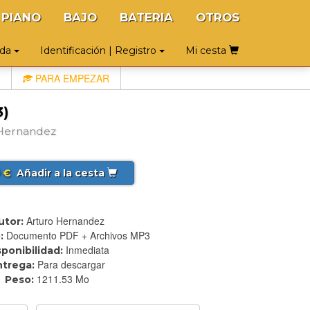
PIANO
BAJO
BATERIA
OTROS
uda
Identificación | Registro
Mi cesta
PARA EMPEZAR
3)
 Hernandez
€
Añadir a la cesta
5
Arturo Hernandez
utor:
Documento PDF + Archivos MP3
:
Inmediata
sponibilidad:
Para descargar
ntrega:
1211.53 Mo
Peso: