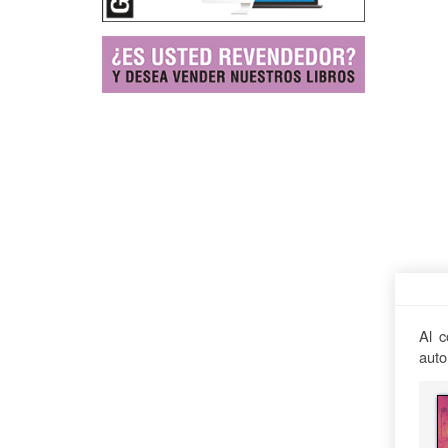
Al c
auto