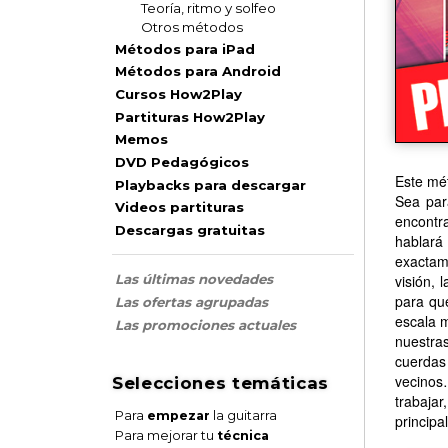
Teoría, ritmo y solfeo
Otros métodos
Métodos para iPad
Métodos para Android
Cursos How2Play
Partituras How2Play
Memos
DVD Pedagógicos
Este mét
Playbacks para descargar
Sea par
Videos partituras
encontra
Descargas gratuitas
hablará
exactam
visión, 
Las últimas novedades
para qu
Las ofertas agrupadas
escala m
Las promociones actuales
nuestras
cuerdas 
vecinos
Selecciones temáticas
trabajar
Para
empezar
la guitarra
principa
Para mejorar tu
técnica