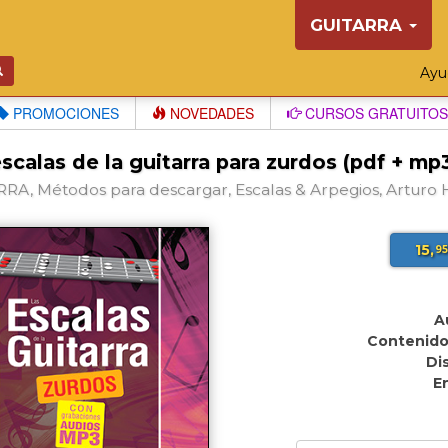
GUITARRA
Ay
PROMOCIONES
NOVEDADES
CURSOS GRATUITOS
scalas de la guitarra para zurdos (pdf + mp
RA, Métodos para descargar, Escalas & Arpegios, Arturo
15,
9
A
Contenido
Di
E