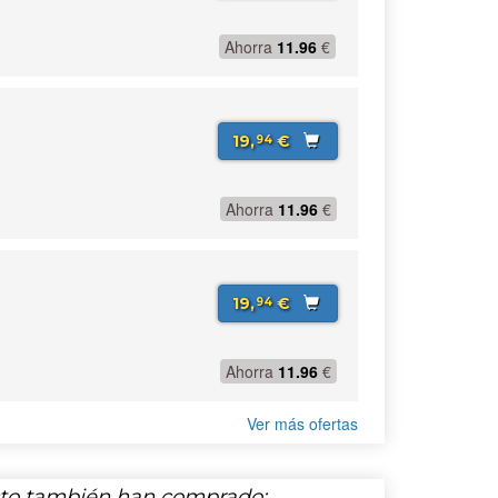
Ahorra
11.96
€
19,
€
94
Ahorra
11.96
€
19,
€
94
Ahorra
11.96
€
Ver más ofertas
cto también han comprado: