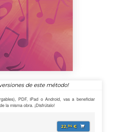
versiones de este método!
gables), PDF, iPad o Android, vas a beneficiar
e la misma obra. ¡Disfrútalo!
22,
€
94