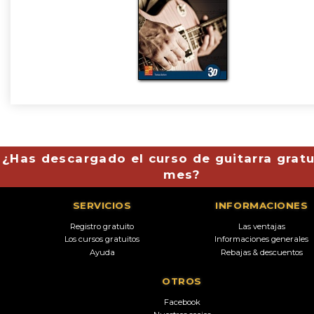
¿Has descargado el curso de guitarra gratu
mes?
SERVICIOS
INFORMACIONES
Registro gratuito
Las ventajas
Los cursos gratuitos
Informaciones generales
Ayuda
Rebajas & descuentos
OTROS
Facebook