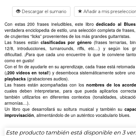
Descargar el sumario
Añadir a mis preseleccio
Con estas 200 frases ineludibles, este libro
dedicado al Blues
verdadera enciclopedia de estilo, una selección completa de frases, 
de crujientes “licks” provenientes de los más grandes guitarristas.
Las frases están
clasificadas por género
(frases ternarias, bin
12/8, introducciones, turnarounds, riffs, etc…) y según los 
dificultad. ¡Para que cada uno encuentre lo que le conviene tanto
como en gusto!
Con el fin de ayudarle en su aprendizaje, cada frase está retomada
(¡
200 vídeos en total
!) y desemboca sistemáticamente sobre un
playbacks
(grabaciones audios).
Las frases están acompañadas con los
nombres de los acord
cuales deben interpretarse, para que pueda aplicarlos correc
también utilizarlos en diferentes contextos (tonalidades, ubicaci
armonías…).
Un libro que desarrollará su soltura musical y también su
capa
improvisación
, alimentándolo de un auténtico vocabulario blues.
Este producto también está disponible en 3 ver