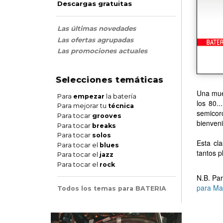
Descargas gratuitas
Las últimas novedades
Las ofertas agrupadas
Las promociones actuales
Selecciones temáticas
Una mues
Para
empezar
la batería
los 80.
Para mejorar tu
técnica
semicor
Para tocar
grooves
bienveni
Para tocar
breaks
Para tocar
solos
Esta cl
Para tocar el
blues
tantos p
Para tocar el
jazz
Para tocar el
rock
N.B. Par
para Ma
Todos los temas para BATERIA