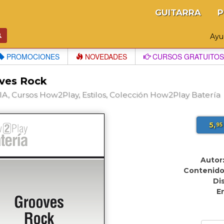
GUITARRA
P
Ay
PROMOCIONES
NOVEDADES
CURSOS GRATUITOS
ves Rock
A, Cursos How2Play, Estilos, Colección How2Play Batería
5,
95
Autor
Contenido
Di
E