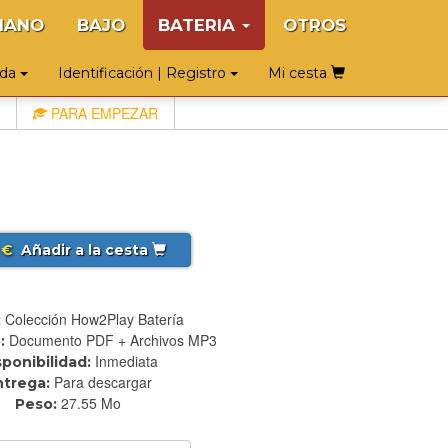
IANO
BAJO
BATERIA
OTROS
uda
Identificación | Registro
Mi cesta
PARA EMPEZAR
€
Añadir a la cesta
Colección How2Play Batería
:
Documento PDF + Archivos MP3
:
Inmediata
sponibilidad:
Para descargar
ntrega:
27.55 Mo
Peso: