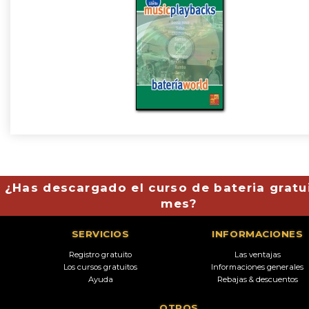
¿Has descargado el curso de bateria gratu
mes?
SERVICIOS
INFORMACIONES
Registro gratuito
Las ventajas
Los cursos gratuitos
Informaciones generales
Ayuda
Rebajas & descuentos
OTROS