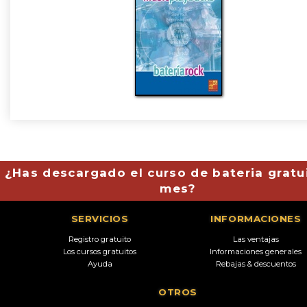
¿Has descargado el curso de bateria gratu
mes?
SERVICIOS
INFORMACIONES
Registro gratuito
Las ventajas
Los cursos gratuitos
Informaciones generales
Ayuda
Rebajas & descuentos
OTROS