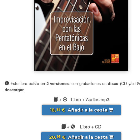
Este libro existe en
2 versiones
: con grabaciones en
disco
(CD y/o D
descargar
.
+
Libro + Audios mp3
18,
€
Añadir a la cesta
95
+
Libro + CD
20,
€
Añadir a la cesta
95