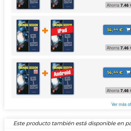
Ahorra
7.46
14,
€
44
Ahorra
7.46
14,
€
44
Ahorra
7.46
Ver más of
Este producto también está disponible en pa