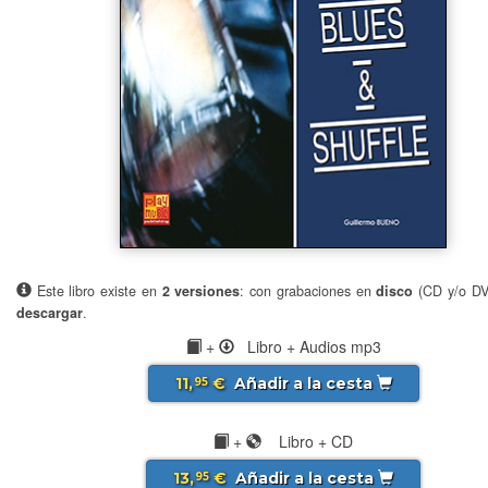
Este libro existe en
2 versiones
: con grabaciones en
disco
(CD y/o D
descargar
.
+
Libro + Audios mp3
11,
€
Añadir a la cesta
95
+
Libro + CD
13,
€
Añadir a la cesta
95