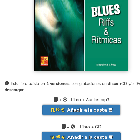
Este libro existe en
2 versiones
: con grabaciones en
disco
(CD y/o D
descargar
.
+
Libro + Audios mp3
11,
€
Añadir a la cesta
95
+
Libro + CD
13,
€
Añadir a la cesta
95