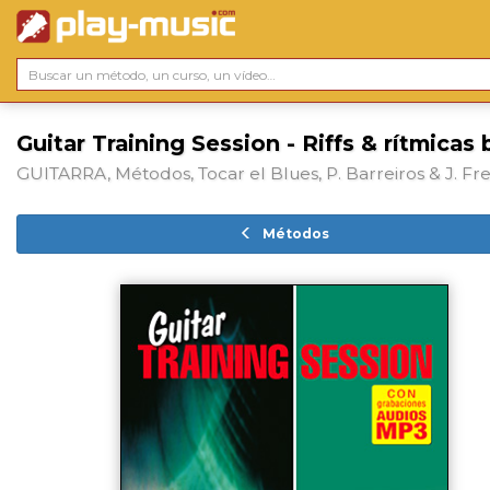
Guitar Training Session - Riffs & rítmicas 
GUITARRA, Métodos, Tocar el Blues, P. Barreiros & J. Fr
Métodos