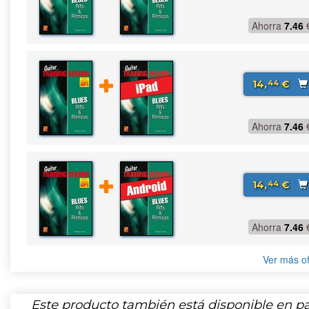
Ahorra
7.46
14,
€
44
Ahorra
7.46
14,
€
44
Ahorra
7.46
Ver más of
Este producto también está disponible en pa