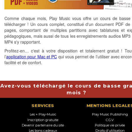
Comme chaque mois, Play Music vous offre un cours de basse g
télécharger ! Un cours complet, constitué d'un document PDF de 
pages, comportant de multiples partitions avec tablatures et exp
pédagogiques, mais aussi de tous les enregistrements audios MP3 
MP4 s'y rapportant.
Profitez-en… c'est à votre disposition et totalement gratuit ! T
l’
application pour Mac et PC
qui vous permet de l’utiliser avec encor
facilité et de confort.
Avez-vous téléchargé le cours de basse gra
mois ?
SERVICES
MENTIONS LEGALE
Les + Play-Music
Play Music Publishing
Inscription gratuite
C.G.V.
Devenir partenaire du site
Politique vie privée
Les bons cadeaux
Droits d'utilisation