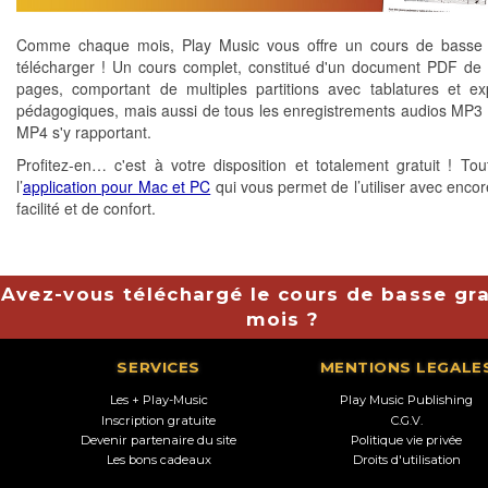
Comme chaque mois, Play Music vous offre un cours de basse g
télécharger ! Un cours complet, constitué d'un document PDF de 
pages, comportant de multiples partitions avec tablatures et exp
pédagogiques, mais aussi de tous les enregistrements audios MP3 
MP4 s'y rapportant.
Profitez-en… c'est à votre disposition et totalement gratuit ! T
l’
application pour Mac et PC
qui vous permet de l’utiliser avec encor
facilité et de confort.
Avez-vous téléchargé le cours de basse gra
mois ?
SERVICES
MENTIONS LEGALE
Les + Play-Music
Play Music Publishing
Inscription gratuite
C.G.V.
Devenir partenaire du site
Politique vie privée
Les bons cadeaux
Droits d'utilisation