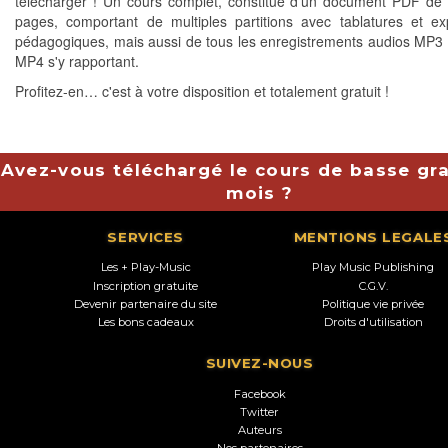
télécharger ! Un cours complet, constitué d'un document PDF de 
pages, comportant de multiples partitions avec tablatures et exp
pédagogiques, mais aussi de tous les enregistrements audios MP3 
MP4 s'y rapportant.
Profitez-en… c'est à votre disposition et totalement gratuit !
Avez-vous téléchargé le cours de basse gra
mois ?
SERVICES
MENTIONS LEGALE
Les + Play-Music
Play Music Publishing
Inscription gratuite
C.G.V.
Devenir partenaire du site
Politique vie privée
Les bons cadeaux
Droits d'utilisation
SUIVEZ-NOUS
Facebook
Twitter
Auteurs