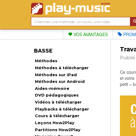
VOS AVANTAGES
PROM
Trava
BASSE
Publié
Méthodes
Méthodes à télécharger
Ce cours
Méthodes sur iPad
et votre
Méthodes sur Android
petit « 
Aides-mémoire
DVD pédagogiques
Vidéos à télécharger
Playbacks à télécharger
Cours à télécharger
Leçons How2Play
Partitions How2Play