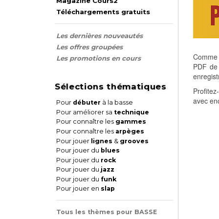
Magazine Cours2
Téléchargements gratuits
Les dernières nouveautés
Les offres groupées
Comme c
Les promotions en cours
PDF de p
enregist
Sélections thématiques
Profitez
avec enc
Pour
débuter
à la basse
Pour améliorer sa
technique
Pour connaître les
gammes
Pour connaître les
arpèges
Pour jouer
lignes
&
grooves
Pour jouer du
blues
Pour jouer du
rock
Pour jouer du
jazz
Pour jouer du
funk
Pour jouer en
slap
Tous les thèmes pour BASSE