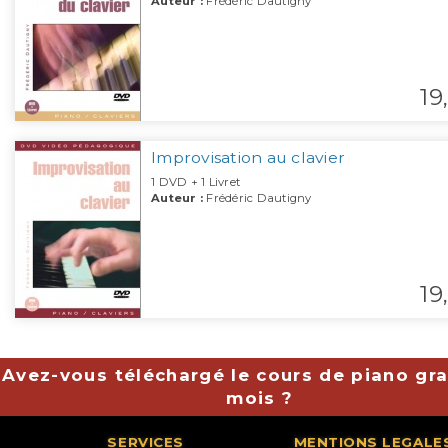
Auteur :
Frédéric Dautigny
19,
Improvisation au clavier
1 DVD + 1 Livret
Auteur :
Frédéric Dautigny
19,
Avez-vous téléchargé le cours de piano gra
mois ?
SERVICES
MENTIONS LEGALE