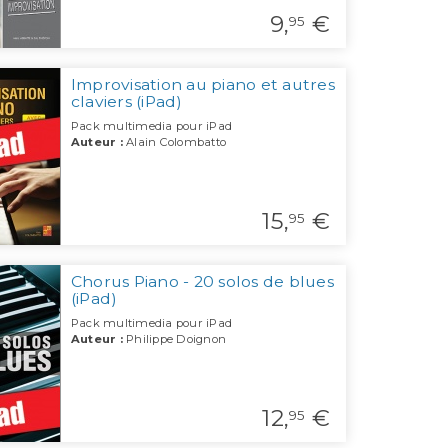
9,
€
95
Improvisation au piano et autres
claviers (iPad)
Pack multimedia pour iPad
Auteur :
Alain Colombatto
15,
€
95
Chorus Piano - 20 solos de blues
(iPad)
Pack multimedia pour iPad
Auteur :
Philippe Doignon
12,
€
95