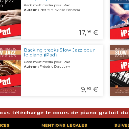
Pack multimedia pour iPad
Auteur :
Pierre Minvielle-Sébastia
17,
€
95
Backing tracks Slow Jazz pour
le piano (iPad)
Pack multimedia pour iPad
Auteur :
Frédéric Dautigny
9,
€
95
ous téléchargé le cours de piano gratuit du
ICES
MENTIONS LEGALES
SUIVE