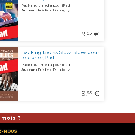
Pack multimedia pour iPad
Auteur :
Frédéric Dautigny
9,
€
95
Backing tracks Slow Blues pour
le piano (iPad)
Pack multimedia pour iPad
Auteur :
Frédéric Dautigny
9,
€
95
 mois ?
Z-NOUS