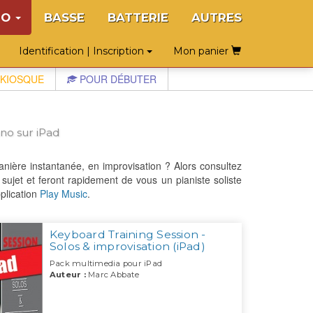
NO
BASSE
BATTERIE
AUTRES
Identification | Inscription
Mon panier
KIOSQUE
POUR DÉBUTER
no sur iPad
ière instantanée, en improvisation ? Alors consultez
sujet et feront rapidement de vous un pianiste soliste
plication
Play Music
.
Keyboard Training Session -
Solos & improvisation (iPad)
Pack multimedia pour iPad
Auteur :
Marc Abbate