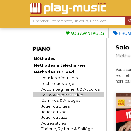
VOS AVANTAGES
PROM
Solo 
PIANO
Méthod
Méthodes
Méthodes à télécharger
Vous sou
Méthodes sur iPad
les méth
Pour les débutants
hors pai
Techniques de jeu
Accompagnement & Accords
Solos & Improvisation
Gammes & Arpèges
Jouer du Blues
Jouer du Rock
Jouer du Jazz
Autres styles
Théorie, Rythme & Solfège