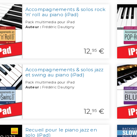
Accompagnements & solos rock
'n' roll au piano (iPad)
Pack multimedia pour iPad
Auteur :
Frédéric Dautigny
12,
€
95
Accompagnements & solos jazz
et swing au piano (iPad)
Pack multimedia pour iPad
Auteur :
Frédéric Dautigny
12,
€
95
Recueil pour le piano jazz en
solo (iPad)