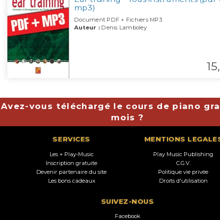
mp3)
Document PDF + Fichiers MP3
Auteur :
Denis Lamboley
15,
Avez-vous téléchargé le cours de piano gra
mois ?
SERVICES
MENTIONS LEGALE
Les + Play-Music
Play Music Publishing
Inscription gratuite
C.G.V.
Devenir partenaire du site
Politique vie privée
Les bons cadeaux
Droits d'utilisation
SUIVEZ-NOUS
Facebook