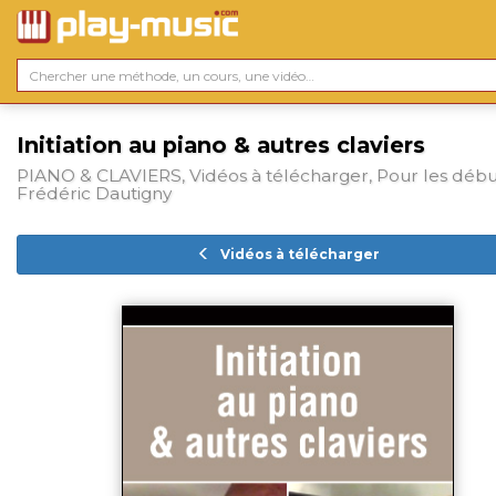
Initiation au piano & autres claviers
PIANO & CLAVIERS, Vidéos à télécharger, Pour les débu
Frédéric Dautigny
Vidéos à télécharger