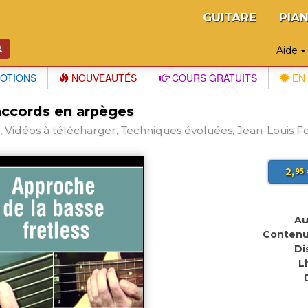
GUITARE
PIA
Aide
OTIONS
NOUVEAUTÉS
COURS GRATUITS
EN 
accords en arpèges
 Vidéos à télécharger, Techniques évoluées, Jean-Louis Fo
2,
95
Au
Contenu
Di
L