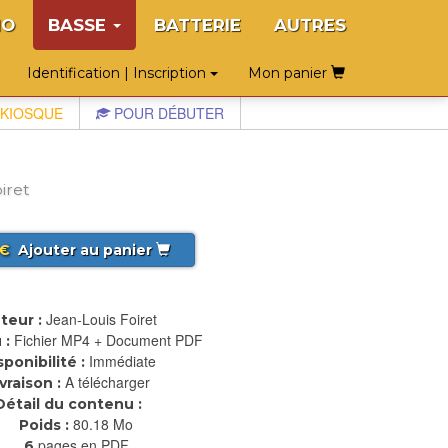
NO
BASSE
BATTERIE
AUTRES
Identification | Inscription
Mon panier
KIOSQUE
POUR DÉBUTER
iret
€
Ajouter au panier
Jean-Louis Foiret
teur :
Fichier MP4 + Document PDF
 :
Immédiate
sponibilité :
A télécharger
ivraison :
Détail du contenu :
80.18 Mo
Poids :
pages en PDF
6