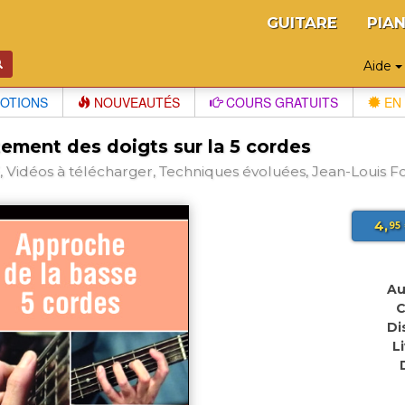
GUITARE
PIA
Aide
OTIONS
NOUVEAUTÉS
COURS GRATUITS
EN 
tement des doigts sur la 5 cordes
 Vidéos à télécharger, Techniques évoluées, Jean-Louis Fo
4,
95
Au
C
Di
L