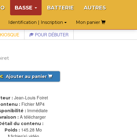
NO
BASSE
BATTERIE
AUTRES
Identification | Inscription
Mon panier
KIOSQUE
POUR DÉBUTER
iret
€
Ajouter au panier
Jean-Louis Foiret
teur :
Fichier MP4
ontenu :
Immédiate
sponibilité :
A télécharger
ivraison :
Détail du contenu :
145.28 Mo
Poids :
fichier(s) vidéo
1